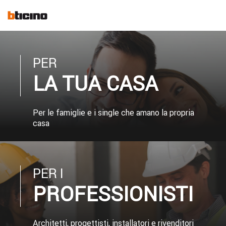
Skip
to
main
content
PER
LA TUA CASA
Per le famiglie e i single che amano la propria
casa
PER I
PROFESSIONISTI
Architetti, progettisti, installatori e rivenditori