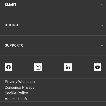
SMART
BTICINO
SUPPORTO
FACEBOOK
INSTAGRAM
LINKEDIN
YO
Privacy Whatsapp
Footer
Consenso Privacy
Cookie Policy
info
Accessibilità