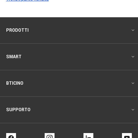
Footer
PRODOTTI
SMART
BTICINO
SUPPORTO
FACEBOOK
INSTAGRAM
LINKEDIN
YO