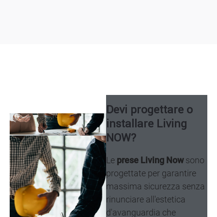
Devi progettare o
Image
installare Living
NOW?
Image
Le
prese Living Now
sono
progettate per garantire
massima sicurezza senza
rinunciare all'estetica
d'avanguardia che