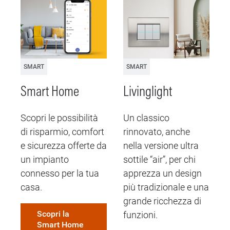
SMART
SMART
Smart Home
Livinglight
Scopri le possibilità
Un classico
L
di risparmio, comfort
rinnovato, anche
c
e sicurezza offerte da
nella versione ultra
f
un impianto
sottile “air”, per chi
connesso per la tua
apprezza un design
casa.
più tradizionale e una
grande ricchezza di
Scopri la
funzioni.
Smart Home