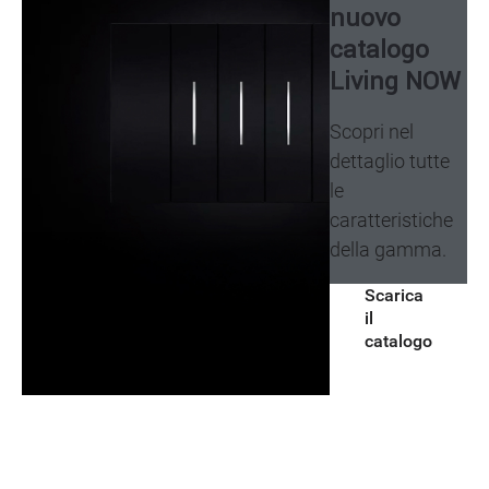
nuovo
catalogo
Living NOW
Scopri nel
dettaglio tutte
le
caratteristiche
della gamma.
Scarica
il
catalogo