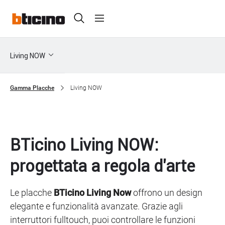
Skip
Header
to
main
Primary
content
menu
Sottomenu
Living NOW
Living
NOW
Gamma Placche
Living NOW
Breadcrumb
BTicino Living NOW:
progettata a regola d'arte
Le placche
BTicino Living Now
offrono un design
elegante e funzionalità avanzate. Grazie agli
interruttori fulltouch, puoi controllare le funzioni