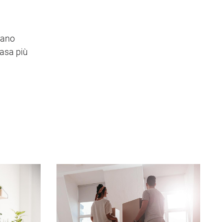
dano
casa più