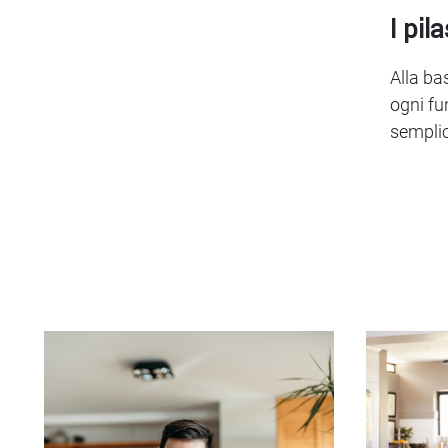
I pil
Alla ba
ogni fu
semplic