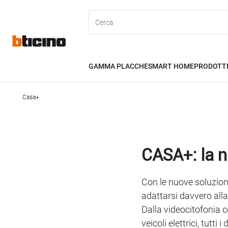
Skip
Header
to
main
Primary
content
menu
GAMMA PLACCHE
SMART HOME
PRODOTT
Casa+
Breadcrumb
CASA+: la 
Con le nuove soluzioni
adattarsi davvero alla v
Dalla videocitofonia c
veicoli elettrici, tutt