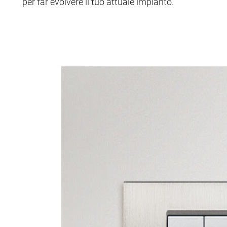
per far evolvere il tuo attuale impianto.