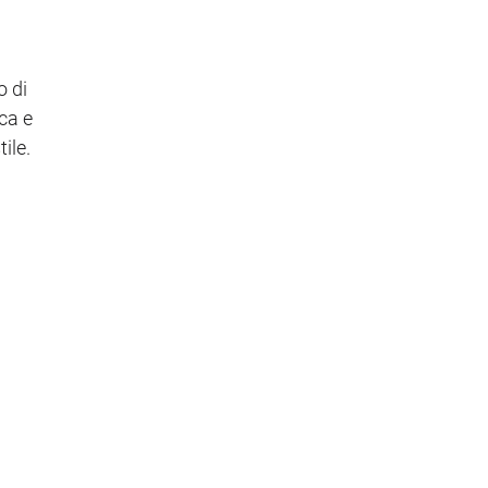
o di
ca e
ile.
g