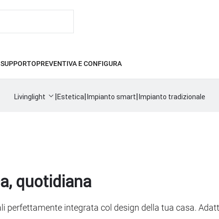
I
SUPPORTO
PREVENTIVA E CONFIGURA
|
|
|
Livinglight
Estetica
Impianto smart
Impianto tradizionale
ca, quotidiana
iali perfettamente integrata col design della tua casa. Adat