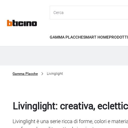
Skip
Header
to
main
Primary
content
menu
GAMMA PLACCHE
SMART HOME
PRODOTT
Sottomenu
Livinglight
Gamma Placche
Livinglight
Breadcrumb
Livinglight: creativa, ecletti
Livinglight è una serie ricca di forme, colori e mater