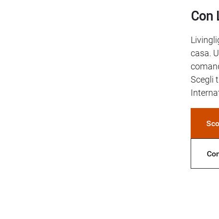
Con L
Livingli
casa. U
comandi
Scegli t
Interna
Sco
Con