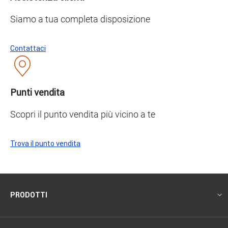
Siamo a tua completa disposizione
Contattaci
Punti vendita
Scopri il punto vendita più vicino a te
Trova il punto vendita
Footer
PRODOTTI