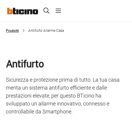
Skip
Header
to
main
Primary
content
menu
Prodotti
Antifurto Allarme Casa
Breadcrumb
Antifurto
Sicurezza e protezione prima di tutto. La tua casa
merita un sistema antifurto efficiente e dalle
prestazioni elevate, per questo BTicino ha
sviluppato un allarme innovativo, connesso e
controllabile da Smartphone.