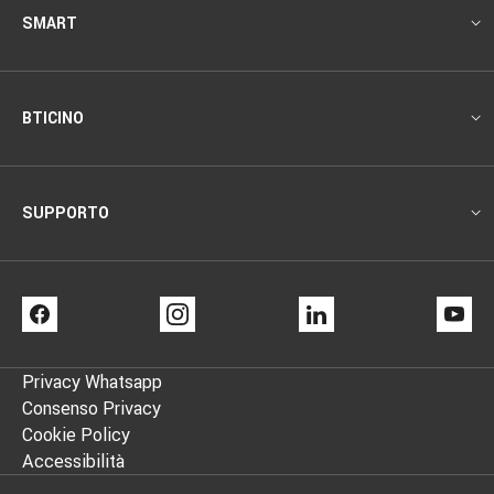
SMART
BTICINO
SUPPORTO
FACEBOOK
INSTAGRAM
LINKEDIN
YO
Privacy Whatsapp
Footer
Consenso Privacy
Cookie Policy
info
Accessibilità