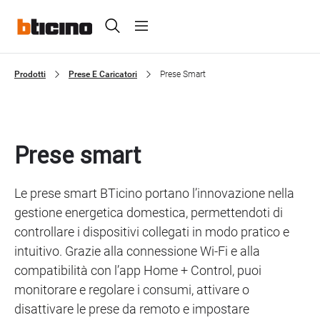
Skip
Header
to
main
Primary
content
menu
Prodotti
Prese E Caricatori
Prese Smart
Breadcrumb
Prese smart
Le prese smart BTicino portano l’innovazione nella
gestione energetica domestica, permettendoti di
controllare i dispositivi collegati in modo pratico e
intuitivo. Grazie alla connessione Wi-Fi e alla
compatibilità con l’app Home + Control, puoi
monitorare e regolare i consumi, attivare o
disattivare le prese da remoto e impostare