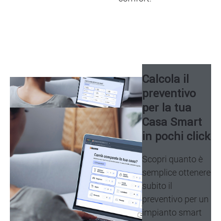
Calcola il
Image
preventivo
per la tua
Image
Casa Smart
in pochi click
Scopri quanto è
semplice ottenere
subito il
preventivo per un
impianto smart