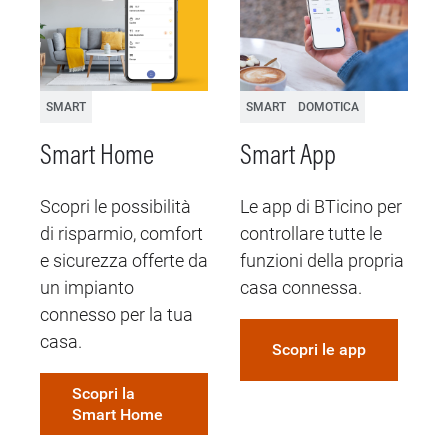
SMART
SMART
DOMOTICA
Smart Home
Smart App
U
c
Scopri le possibilità
Le app di BTicino per
p
di risparmio, comfort
controllare tutte le
v
e sicurezza offerte da
funzioni della propria
un impianto
casa connessa.
i
connesso per la tua
d
casa.
Scopri le app
B
Scopri la
Smart Home