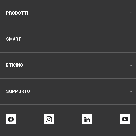
Footer
PRODOTTI
SMART
BTICINO
SUPPORTO
FACEBOOK
INSTAGRAM
LINKEDIN
YO