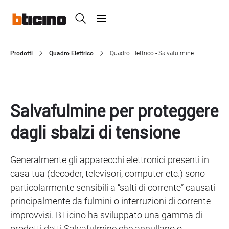
Skip
Header
to
main
Primary
content
menu
Prodotti
Quadro Elettrico
Quadro Elettrico - Salvafulmine
Breadcrumb
Salvafulmine per proteggere
dagli sbalzi di tensione
Generalmente gli apparecchi elettronici presenti in
casa tua (decoder, televisori, computer etc.) sono
particolarmente sensibili a “salti di corrente” causati
principalmente da fulmini o interruzioni di corrente
improvvisi. BTicino ha sviluppato una gamma di
prodotti detti Salvafulmine che annullano o