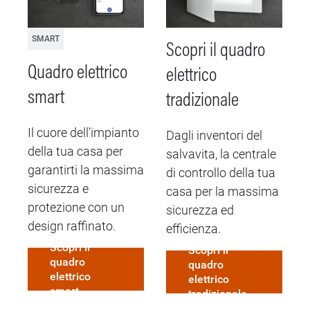
SMART
Scopri il quadro
Quadro elettrico
elettrico
P
smart
tradizionale
s
d
Il cuore dell’impianto
Dagli inventori del
p
della tua casa per
salvavita, la centrale
garantirti la massima
di controllo della tua
sicurezza e
casa per la massima
protezione con un
sicurezza ed
design raffinato.
efficienza.
Scopri il
Scopri il
quadro
quadro
elettrico
elettrico
smart
tradizionale