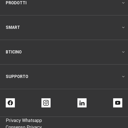
Footer
PRODOTTI
SMART
BTICINO
SUPPORTO
FACEBOOK
INSTAGRAM
LINKEDIN
YO
Privacy Whatsapp
Footer
Consenso Privacy