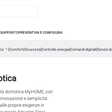
I
SUPPORTO
PREVENTIVA E CONFIGURA
|
|
|
|
|
ca
Comfort
Sicurezza
Controllo energia
Comandi digitali
Servizi 
otica
 della domotica MyHOME, con
innovazione e semplicità
alle proprie esigenze in
nte vocale Amazon Alexa