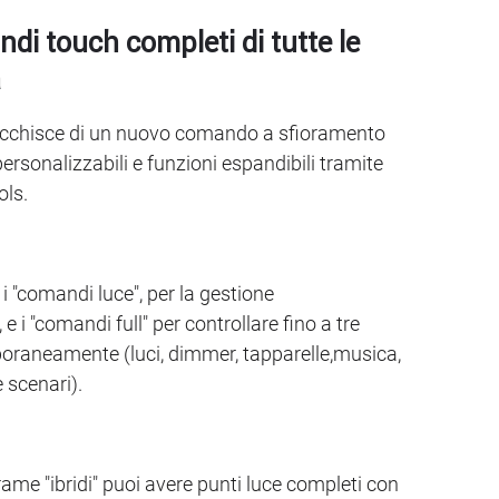
di touch completi di tutte le
à
ricchisce di un nuovo comando a sfioramento
ersonalizzabili e funzioni espandibili tramite
ols.
 i "comandi luce", per la gestione
 e i "comandi full" per controllare fino a tre
oraneamente (luci, dimmer, tapparelle,musica,
e scenari).
frame "ibridi" puoi avere punti luce completi con